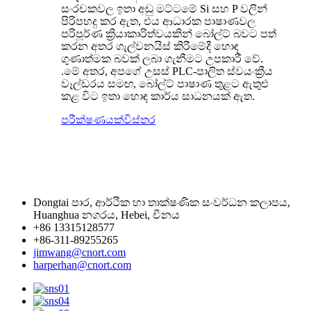
සංරචකවල ඉතා අඩු මට්ටමේ Si සහ P වලින්
පිරිපහදු කර ඇත, එය ආධාරක පාෂාණවල
පරිපූර්ණ ක්‍රියාකාරිත්වයකින් බෝල්ට් බවට පත්
කරන අතර ගැල්වනයිස් කිරීමේදී හොඳ
ගුණාත්මක බවක් ලබා ගැනීමට උපකාරී වේ.
.මේ අතර, අපගේ උසස් PLC-පාලිත ස්වයංක්‍රීය
වෑල්ඩරය සමඟ, බෝල්ට් පාෂාණ තුළට ඇතුළු
කළ විට ඉතා හොඳ කාර්ය සාධනයක් ඇත.
පරීක්ෂණයක්
විස්තර
Dongtai පාර, ආර්ථික හා තාක්ෂණික සංවර්ධන කලාපය,
Huanghua නගරය, Hebei, චීනය
+86 13315128577
+86-311-89255265
jimwang@cnort.com
harperhan@cnort.com