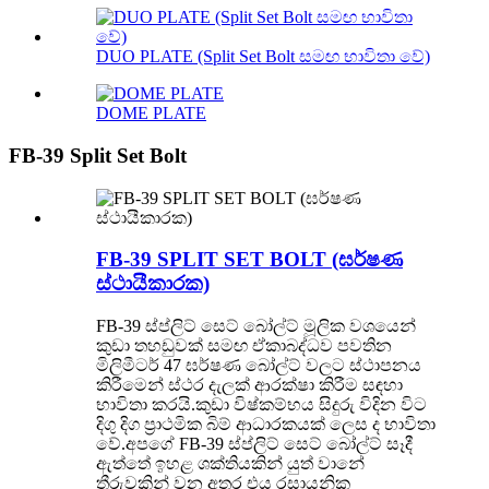
DUO PLATE (Split Set Bolt සමඟ භාවිතා වේ)
DOME PLATE
FB-39 Split Set Bolt
FB-39 SPLIT SET BOLT (ඝර්ෂණ
ස්ථායීකාරක)
FB-39 ස්ප්ලිට් සෙට් බෝල්ට් මූලික වශයෙන්
කුඩා තහඩුවක් සමඟ ඒකාබද්ධව පවතින
මිලිමීටර් 47 ඝර්ෂණ බෝල්ට් වලට ස්ථාපනය
කිරීමෙන් ස්ථර දැලක් ආරක්ෂා කිරීම සඳහා
භාවිතා කරයි.කුඩා විෂ්කම්භය සිදුරු විදින විට
දිගු දිග ප්‍රාථමික බිම් ආධාරකයක් ලෙස ද භාවිතා
වේ.අපගේ FB-39 ස්ප්ලිට් සෙට් බෝල්ට් සෑදී
ඇත්තේ ඉහළ ශක්තියකින් යුත් වානේ
තීරුවකින් වන අතර එය රසායනික