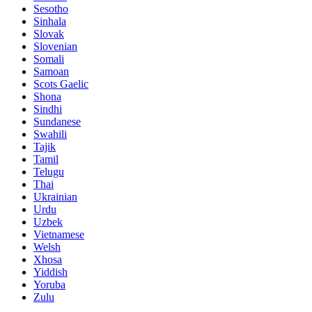
Sesotho
Sinhala
Slovak
Slovenian
Somali
Samoan
Scots Gaelic
Shona
Sindhi
Sundanese
Swahili
Tajik
Tamil
Telugu
Thai
Ukrainian
Urdu
Uzbek
Vietnamese
Welsh
Xhosa
Yiddish
Yoruba
Zulu