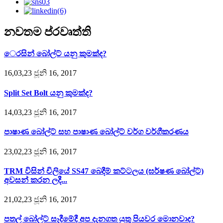
නවතම ප්රවෘත්ති
ෙරසින් බෝල්ට් යනු කුමක්ද?
16,03,23 ජූනි 16, 2017
Split Set Bolt යනු කුමක්ද?
14,03,23 ජූනි 16, 2017
පාෂාණ බෝල්ට් සහ පාෂාණ බෝල්ට් වර්ග වර්ගීකරණය
23,02,23 ජූනි 16, 2017
TRM විසින් චිලියේ SS47 බෙදීම් කට්ටලය (ඝර්ෂණ බෝල්ට්)
අවසන් කරන ලදී...
21,02,23 ජූනි 16, 2017
පතල් බෝල්ට් සෑදීමේදී අප දැනගත යුතු පියවර මොනවාද?