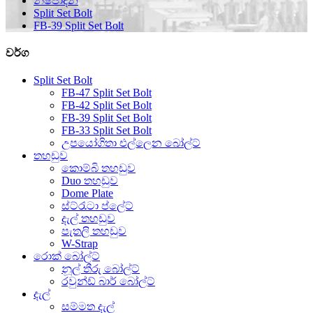
නිෂ්පාදන
Split Set Bolt
FB-39 Split Set Bolt
වර්ග
Split Set Bolt
FB-47 Split Set Bolt
FB-42 Split Set Bolt
FB-39 Split Set Bolt
FB-33 Split Set Bolt
උපයෝගිතා එල්ලෙන බෝල්ට්
තහඩුව
කොම්බි තහඩුව
Duo තහඩුව
Dome Plate
ස්ට්රැටා ප්ලේට්
දැල් තහඩුව
පැතලි තහඩුව
W-Strap
රොක් බෝල්ට්
නූල් තීරු බෝල්ට්
රවුන්ඩ් බාර් බෝල්ට්
දැල්
සම්මත දැල්