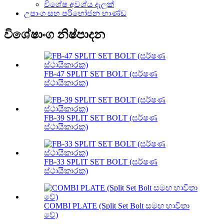
විශේෂ අවශ්ය දැලක්
උපාංග සහ පරිභෝජන භාණ්ඩ
විශේෂාංග නිෂ්පාදන
FB-47 SPLIT SET BOLT (ඝර්ෂණ
ස්ථායීකාරක)
FB-39 SPLIT SET BOLT (ඝර්ෂණ
ස්ථායීකාරක)
FB-33 SPLIT SET BOLT (ඝර්ෂණ
ස්ථායීකාරක)
COMBI PLATE (Split Set Bolt සමඟ භාවිතා
වේ)