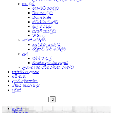
තහඩුව
කොම්බි තහඩුව
Duo තහඩුව
Dome Plate
ස්ට්රැටා ප්ලේට්
දැල් තහඩුව
පැතලි තහඩුව
W-Strap
රොක් බෝල්ට්
නූල් තීරු බෝල්ට්
රවුන්ඩ් බාර් බෝල්ට්
දැල්
සම්මත දැල්
විශේෂ අවශ්ය දැලක්
උපාංග සහ පරිභෝජන භාණ්ඩ
තත්ත්ව පාලනය
අපි ගැන
අපව අමතන්න
නිතර අසන පැන
පුවත්
ගෙදර