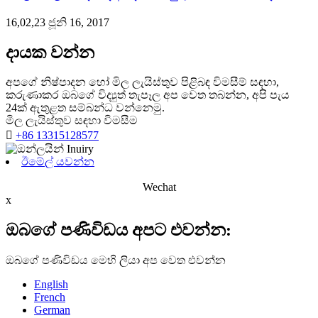
16,02,23 ජූනි 16, 2017
දායක වන්න
අපගේ නිෂ්පාදන හෝ මිල ලැයිස්තුව පිළිබඳ විමසීම් සඳහා,
කරුණාකර ඔබගේ විද්‍යුත් තැපෑල අප වෙත තබන්න, අපි පැය
24ක් ඇතුළත සම්බන්ධ වන්නෙමු.
මිල ලැයිස්තුව සඳහා විමසීම

+86 13315128577
ඊමේල් යවන්න
Wechat
x
ඔබගේ පණිවිඩය අපට එවන්න:
ඔබගේ පණිවිඩය මෙහි ලියා අප වෙත එවන්න
English
French
German