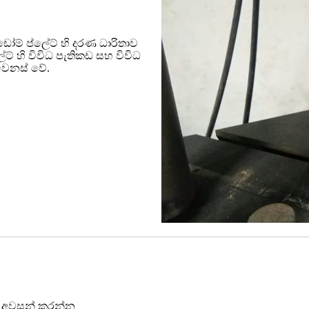
ඩෝම් ප්ලේට් හි දරණ ධාරිතාව
් හි විවිධ පැතිකඩ සහ විවිධ
 වෙනස් වේ.
අවසන් කරන්න