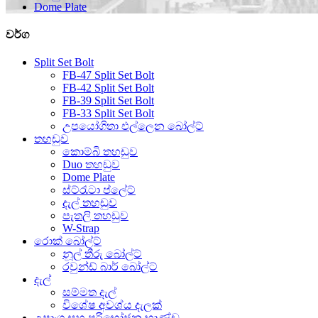
Dome Plate
වර්ග
Split Set Bolt
FB-47 Split Set Bolt
FB-42 Split Set Bolt
FB-39 Split Set Bolt
FB-33 Split Set Bolt
උපයෝගිතා එල්ලෙන බෝල්ට්
තහඩුව
කොම්බි තහඩුව
Duo තහඩුව
Dome Plate
ස්ට්රැටා ප්ලේට්
දැල් තහඩුව
පැතලි තහඩුව
W-Strap
රොක් බෝල්ට්
නූල් තීරු බෝල්ට්
රවුන්ඩ් බාර් බෝල්ට්
දැල්
සම්මත දැල්
විශේෂ අවශ්ය දැලක්
උපාංග සහ පරිභෝජන භාණ්ඩ