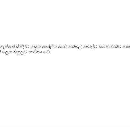
 කර ඇත්තේ ස්ප්ලිට් සෙට් බෝල්ට් හෝ කේබල් බෝල්ට් සමඟ එක්ව 
් ලෙස බහුලව භාවිතා වේ.