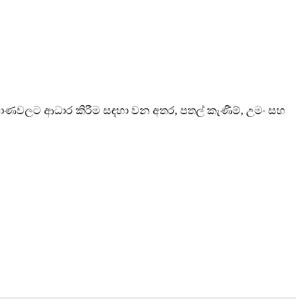
පාෂාණවලට ආධාර කිරීම සඳහා වන අතර, පතල් කැණීම්, උමං සහ