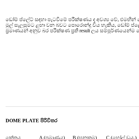
ඩෝම් ප්ලේට් සඳහා පැටවීමේ පරීක්ෂණය ද අවශ්‍ය වේ, එමඟින් 
මුල් සැලසුමට ළඟා වන බවට පොරොන්දු විය හැකිය, ඩෝම් ප්ලේට
ප්‍රමාණයන් අනුව බර පරීක්ෂණ ප්‍රති result ලය සම්පූර්ණයෙන්ම
DOME PLATE පිරිවිතර
කේතය
A (ප්‍රමාණය)
B (ඝනකම)
C (හෝල් ඩය.)