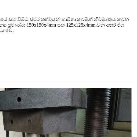
මාණයේ සහ විවිධ ස්ථර තත්වයන් භාවිතා කරමින් නිර්මාණය කරන
න්‍ය ප්‍රමාණය 150x150x4mm සහ 125x125x4mm වන අතර එය
රිය වේ.