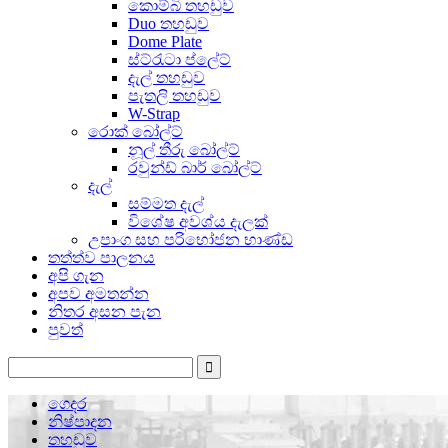
කොම්බි තහඩුව
Duo තහඩුව
Dome Plate
ස්ට්රැටා ප්ලේට්
දැල් තහඩුව
පැතලි තහඩුව
W-Strap
රොක් බෝල්ට්
නූල් තීරු බෝල්ට්
රවුන්ඩ් බාර් බෝල්ට්
දැල්
සම්මත දැල්
විශේෂ අවශ්ය දැලක්
උපාංග සහ පරිභෝජන භාණ්ඩ
තත්ත්ව පාලනය
අපි ගැන
අපව අමතන්න
නිතර අසන පැන
පුවත්
ගෙදර
නිෂ්පාදන
තහඩුව