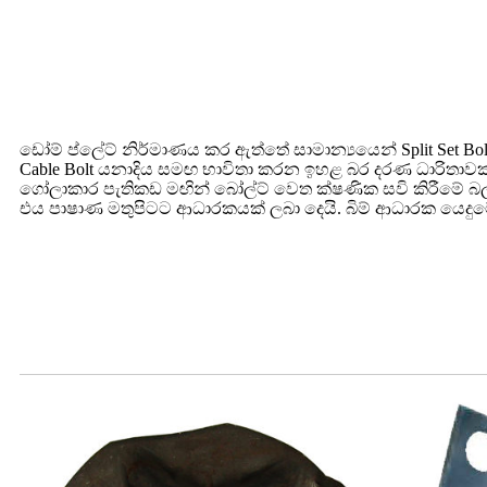
ඩෝම් ප්ලේට් නිර්මාණය කර ඇත්තේ සාමාන්‍යයෙන් Split Set Bolt, 
Cable Bolt යනාදිය සමඟ භාවිතා කරන ඉහළ බර දරණ ධාරිතාවක් 
ගෝලාකාර පැතිකඩ මඟින් බෝල්ට් වෙත ක්ෂණික සවි කිරීමේ බ
එය පාෂාණ මතුපිටට ආධාරකයක් ලබා දෙයි. බිම් ආධාරක යෙදු