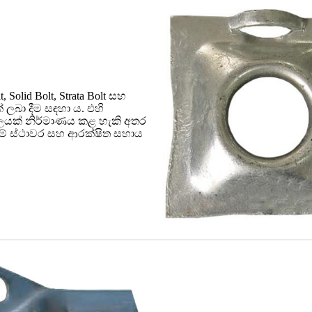
Solid Bolt, Strata Bolt සහ
ලබා දීම සඳහා ය. එහි
ලයක් නිර්මාණය කළ හැකි අතර
මේ ස්ථාවර සහ ආරක්ෂිත සහාය