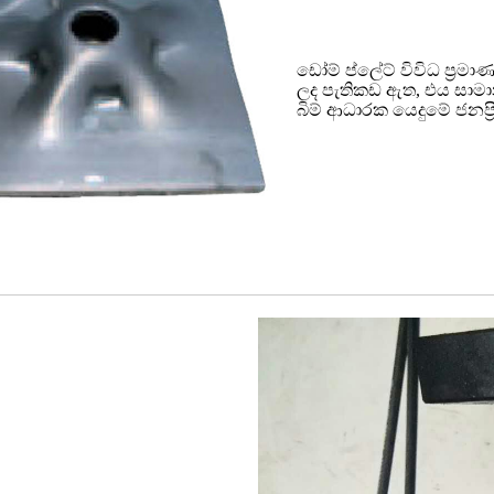
ඩෝම් ප්ලේට් විවිධ ප්‍ර
ලද පැතිකඩ ඇත, එය සාමා
බිම් ආධාරක යෙදුමේ ජනප්‍