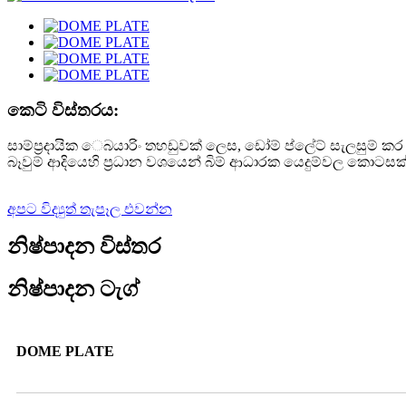
කෙටි විස්තරය:
සාම්ප්‍රදායික ෙබයාරිං තහඩුවක් ලෙස, ඩෝම් ප්ලේට් සැලසුම්
බෑවුම් ආදියෙහි ප්‍රධාන වශයෙන් බිම් ආධාරක යෙදුම්වල කොටසක
අපට විද්‍යුත් තැපෑල එවන්න
නිෂ්පාදන විස්තර
නිෂ්පාදන ටැග්
DOME PLATE