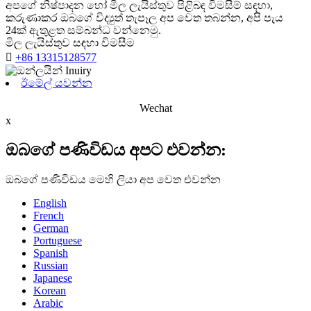
අපගේ නිෂ්පාදන හෝ මිල ලැයිස්තුව පිළිබඳ විමසීම් සඳහා,
කරුණාකර ඔබගේ විද්‍යුත් තැපෑල අප වෙත තබන්න, අපි පැය
24ක් ඇතුළත සම්බන්ධ වන්නෙමු.
මිල ලැයිස්තුව සඳහා විමසීම

+86 13315128577
ඊමේල් යවන්න
Wechat
x
ඔබගේ පණිවිඩය අපට එවන්න:
ඔබගේ පණිවිඩය මෙහි ලියා අප වෙත එවන්න
English
French
German
Portuguese
Spanish
Russian
Japanese
Korean
Arabic