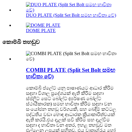
DUO PLATE (Split Set Bolt සමඟ භාවිතා වේ)
DOME PLATE
කොම්බි තහඩුව
COMBI PLATE (Split Set Bolt සමඟ
භාවිතා වේ)
කොම්බි ප්ලේට් යනු පාෂාණයට ආධාර කිරීම
සඳහා විශාල ප්‍රදේශයක් ඇති කිරීම සඳහා
ස්ප්ලිට් සෙට් බෝල්ට් (ඝර්ෂණ බෝල්ට්
ස්ථායීකාරක) සමඟ භාවිතා කිරීම සඳහා වන
සංයෝජන තහඩු වර්ගයකි, සහ බෙදීම් කට්ටල
පද්ධතිය වඩා හොඳ ආධාරක ක්‍රියාකාරිත්වයක්
ඇති කරයි.එය දැලක් සවි කිරීම සහ දැල්වීම
සඳහා ද භාවිතා වන අතර, ඉහළ තහඩුව මත
එල්ලෙන ලූපයක් සහිතව, එය වාතාශ්රය හෝ