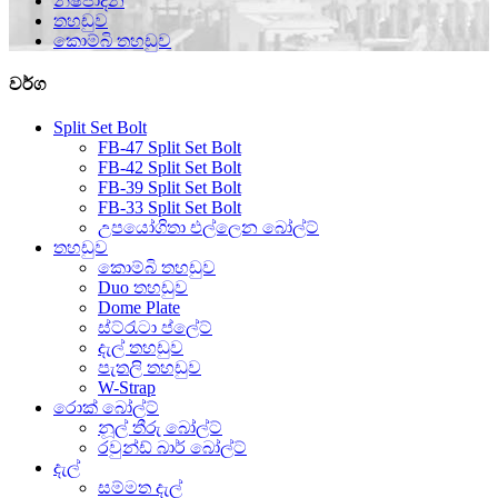
නිෂ්පාදන
තහඩුව
කොම්බි තහඩුව
වර්ග
Split Set Bolt
FB-47 Split Set Bolt
FB-42 Split Set Bolt
FB-39 Split Set Bolt
FB-33 Split Set Bolt
උපයෝගිතා එල්ලෙන බෝල්ට්
තහඩුව
කොම්බි තහඩුව
Duo තහඩුව
Dome Plate
ස්ට්රැටා ප්ලේට්
දැල් තහඩුව
පැතලි තහඩුව
W-Strap
රොක් බෝල්ට්
නූල් තීරු බෝල්ට්
රවුන්ඩ් බාර් බෝල්ට්
දැල්
සම්මත දැල්