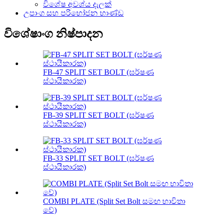
විශේෂ අවශ්ය දැලක්
උපාංග සහ පරිභෝජන භාණ්ඩ
විශේෂාංග නිෂ්පාදන
FB-47 SPLIT SET BOLT (ඝර්ෂණ
ස්ථායීකාරක)
FB-39 SPLIT SET BOLT (ඝර්ෂණ
ස්ථායීකාරක)
FB-33 SPLIT SET BOLT (ඝර්ෂණ
ස්ථායීකාරක)
COMBI PLATE (Split Set Bolt සමඟ භාවිතා
වේ)