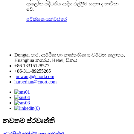
ආලෝක පද්ධතිය ආදිය එල්ලීම සඳහා ද භාවිතා
වේ.
පරීක්ෂණයක්
විස්තර
Dongtai පාර, ආර්ථික හා තාක්ෂණික සංවර්ධන කලාපය,
Huanghua නගරය, Hebei, චීනය
+86 13315128577
+86-311-89255265
jimwang@cnort.com
harperhan@cnort.com
නවතම ප්රවෘත්ති
ෙරසින් බෝල්ට් යනු කුමක්ද?