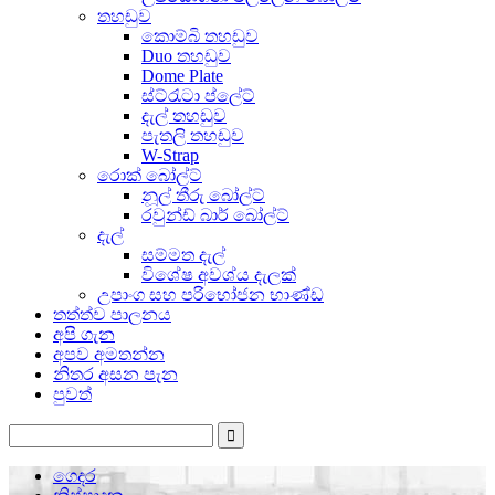
තහඩුව
කොම්බි තහඩුව
Duo තහඩුව
Dome Plate
ස්ට්රැටා ප්ලේට්
දැල් තහඩුව
පැතලි තහඩුව
W-Strap
රොක් බෝල්ට්
නූල් තීරු බෝල්ට්
රවුන්ඩ් බාර් බෝල්ට්
දැල්
සම්මත දැල්
විශේෂ අවශ්ය දැලක්
උපාංග සහ පරිභෝජන භාණ්ඩ
තත්ත්ව පාලනය
අපි ගැන
අපව අමතන්න
නිතර අසන පැන
පුවත්
ගෙදර